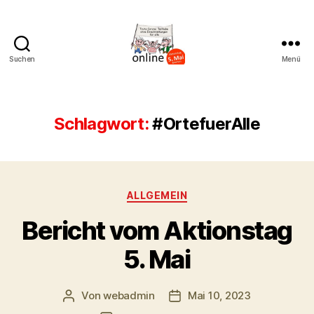
Suchen
Menü
AK
Bremer
Protest
Schlagwort:
#OrtefuerAlle
Kategorien
ALLGEMEIN
Bericht vom Aktionstag
5. Mai
Von
webadmin
Mai 10, 2023
Beitragsautor
Beitragsdatum