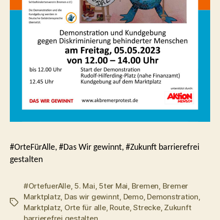
#OrteFürAlle, #Das Wir gewinnt, #Zukunft barrierefrei
gestalten
#OrtefuerAlle
,
5. Mai
,
5ter Mai
,
Bremen
,
Bremer
Marktplatz
,
Das wir gewinnt
,
Demo
,
Demonstration
,
Schlagwörter
Marktplatz
,
Orte für alle
,
Route
,
Strecke
,
Zukunft
barrierefrei gestalten