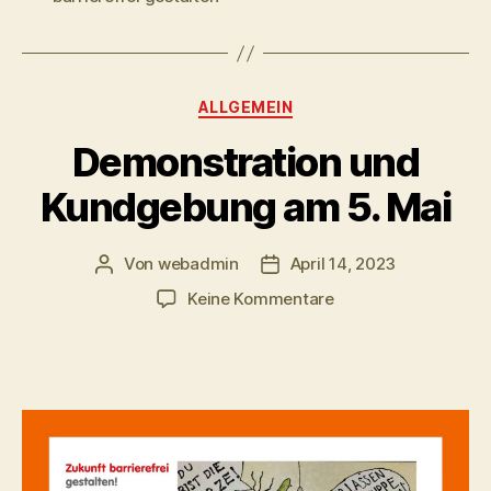
Kategorien
ALLGEMEIN
Demonstration und
Kundgebung am 5. Mai
Von
webadmin
April 14, 2023
Beitragsautor
Beitragsdatum
zu
Keine Kommentare
Demonstration
und
Kundgebung
am
5.
Mai