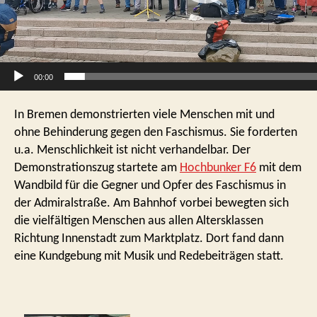
l
a
y
e
r
00:00
In Bremen demonstrierten viele Menschen mit und
ohne Behinderung gegen den Faschismus. Sie forderten
u.a. Menschlichkeit ist nicht verhandelbar. Der
Demonstrationszug startete am
Hochbunker F6
mit dem
Wandbild für die Gegner und Opfer des Faschismus in
der Admiralstraße. Am Bahnhof vorbei bewegten sich
die vielfältigen Menschen aus allen Altersklassen
Richtung Innenstadt zum Marktplatz. Dort fand dann
eine Kundgebung mit Musik und Redebeiträgen statt.