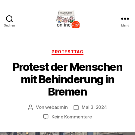
Suchen
Menü
AK
Bremer
Protest
Kategorien
PROTESTTAG
Protest der Menschen
mit Behinderung in
Bremen
Von
webadmin
Mai 3, 2024
Beitragsautor
Beitragsdatum
zu
Keine Kommentare
Protest
der