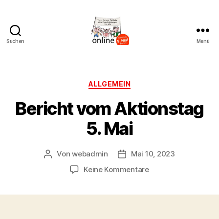
Suchen
Menü
AK
Bremer
Protest
Kategorien
ALLGEMEIN
Bericht vom Aktionstag
5. Mai
Von
webadmin
Mai 10, 2023
Beitragsautor
Beitragsdatum
zu
Keine Kommentare
Bericht
vom
Aktionstag
5.