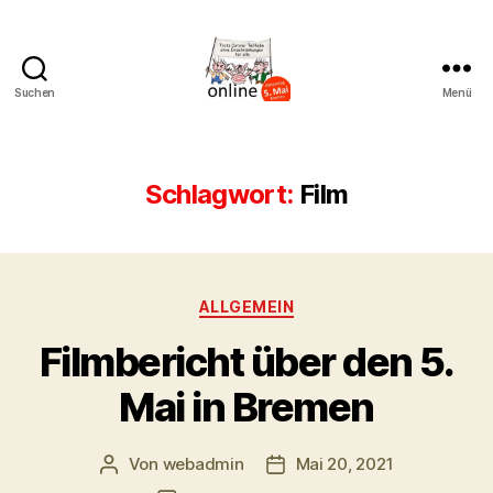
Suchen
Menü
AK
Bremer
Protest
Schlagwort:
Film
Kategorien
ALLGEMEIN
Filmbericht über den 5.
Mai in Bremen
Von
webadmin
Mai 20, 2021
Beitragsautor
Beitragsdatum