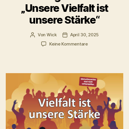
„Unsere Vielfalt ist
unsere Stärke“
Von
Wick
April 30, 2025
Beitragsautor
Beitragsdatum
zu
Keine Kommentare
Protesttag
5.
Mai
2025
„Unsere
Vielfalt
ist
unsere
Stärke“