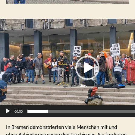
V
i
d
e
o
-
P
l
a
y
e
r
00:00
In Bremen demonstrierten viele Menschen mit und