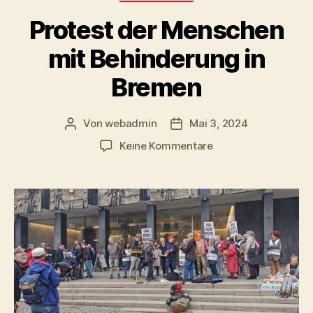
Protest der Menschen
mit Behinderung in
Bremen
Von
webadmin
Mai 3, 2024
Beitragsautor
Beitragsdatum
zu
Keine Kommentare
Protest
der
Menschen
mit
Behinderung
in
Bremen