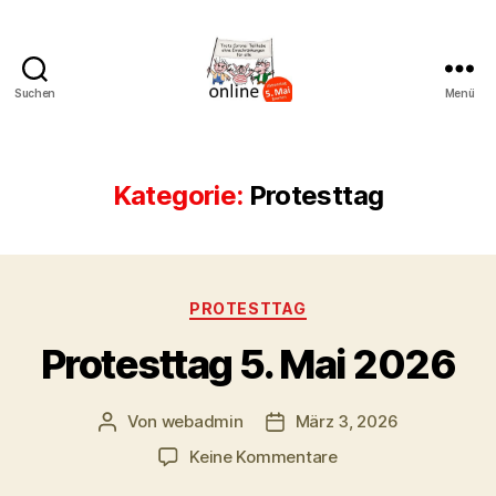
Suchen
Menü
AK
Bremer
Protest
Kategorie:
Protesttag
Kategorien
PROTESTTAG
Protesttag 5. Mai 2026
Von
webadmin
März 3, 2026
Beitragsautor
Beitragsdatum
zu
Keine Kommentare
Protesttag