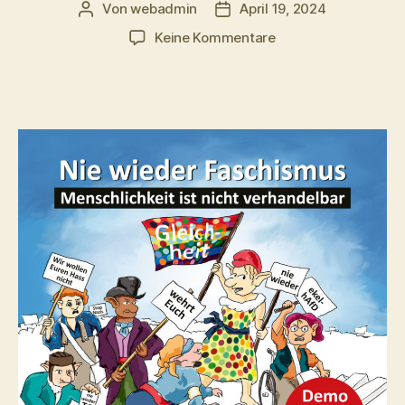
Von
webadmin
April 19, 2024
Beitragsautor
Beitragsdatum
zu
Keine Kommentare
Demo
3.
Mai
2024
–
ab
12.00
Uhr