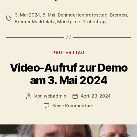
3. Mai 2024
,
5. Mai
,
Behindertenprotesttag
,
Bremen
,
Schlagwörter
Bremer Marktplatz
,
Marktplatz
,
Protesttag
Kategorien
PROTESTTAG
Video-Aufruf zur Demo
am 3. Mai 2024
Von
webadmin
April 23, 2024
Beitragsautor
Beitragsdatum
zu
Keine Kommentare
Video-
Aufruf
zur
Demo