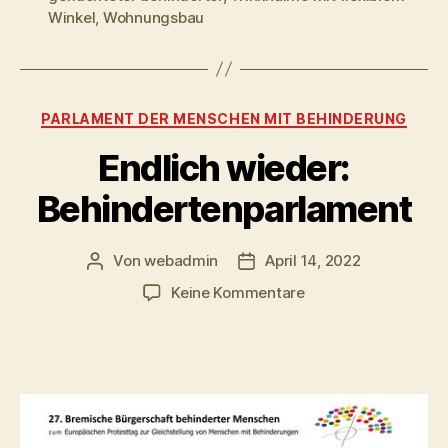
Winkel
,
Wohnungsbau
Kategorien
PARLAMENT DER MENSCHEN MIT BEHINDERUNG
Endlich wieder:
Behindertenparlament
Von
webadmin
April 14, 2022
Beitragsautor
Beitragsdatum
zu
Keine Kommentare
Endlich
wieder:
Behindertenparlame