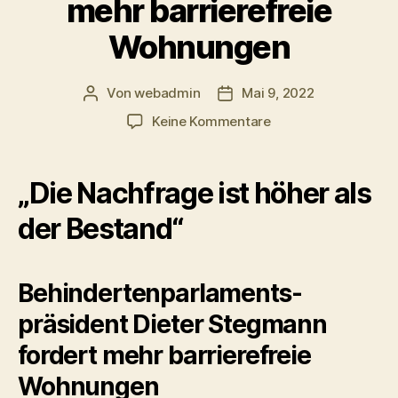
mehr barrierefreie
Wohnungen
Von
webadmin
Mai 9, 2022
Beitragsautor
Beitragsdatum
zu
Keine Kommentare
D.
Stegmann
fordert
„Die Nachfrage ist höher als
mehr
barrierefreie
der Bestand“
Wohnungen
Behindertenparlaments­
präsident Dieter Stegmann
fordert mehr barrierefreie
Wohnungen