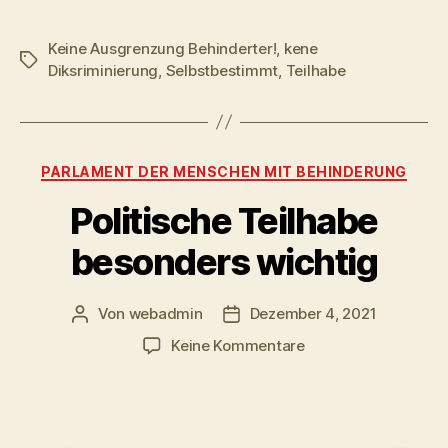
Keine Ausgrenzung Behinderter!
,
kene
Schlagwörter
Diksriminierung
,
Selbstbestimmt
,
Teilhabe
Kategorien
PARLAMENT DER MENSCHEN MIT BEHINDERUNG
Politische Teilhabe
besonders wichtig
Von
webadmin
Dezember 4, 2021
Beitragsautor
Beitragsdatum
zu
Keine Kommentare
Politische
Teilhabe
besonders
wichtig