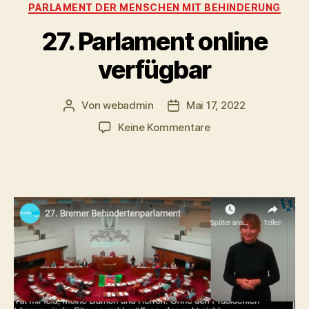
Kategorien
PARLAMENT DER MENSCHEN MIT BEHINDERUNG
27. Parlament online
verfügbar
Von
webadmin
Mai 17, 2022
Beitragsautor
Beitragsdatum
zu
Keine Kommentare
27.
Parlament
online
verfügbar