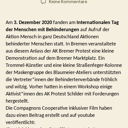
zu
Keine Kommentare
Filmbeitrag
über
den
Am
3. Dezember 2020
fanden am
Internationalen Tag
Protest
der Menschen mit Behinderungen
auf Aufruf der
am
Aktion Mensch in ganz Deutschland Aktionen
3.12.2020
behinderter Menschen statt. In Bremen veranstaltete
aus diesem Anlass der AK Bremer Protest eine kleine
Demonstration auf dem Bremer Marktplatz. Ein
Trommel-Künstler und eine kleine Straßenfeger-Kolonne
der Maskengruppe des Blaumeier-Ateliers unterstützten
die Vertreter*innen der Behindertenverbände fröhlich
und witzig. Vorher hatten in einem Workshop einige
Aktivist*innen des AK Protest Schilder mit Forderungen
hergestellt.
Die Compagnons Cooperative inklusiver Film haben
dazu einen Beitrag erstellt und auf youtube
veröffentlicht: