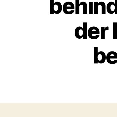
behind
der 
be