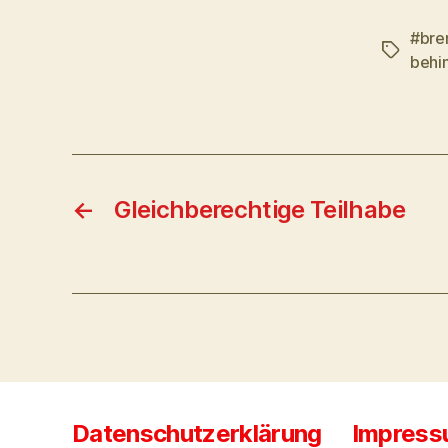
#bre
Schlagwö
behi
←
Gleichberechtige Teilhabe
Datenschutzerklärung
Impres