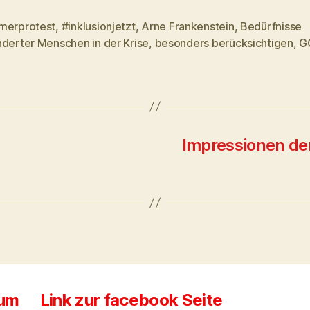
merprotest
,
#inklusionjetzt
,
Arne Frankenstein
,
Bedürfnisse
rter
nderter Menschen in der Krise
,
besonders berücksichtigen
,
G
Impressionen d
sum
Link zur facebook Seite