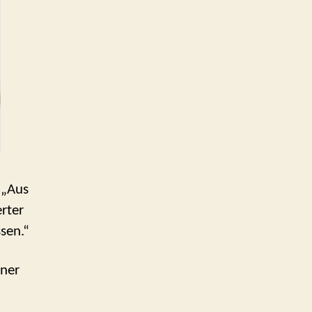
 „Aus
erter
sen.“
iner