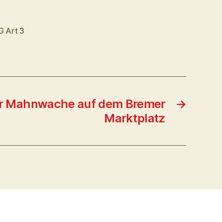
G Art 3
er Mahnwache auf dem Bremer
→
Marktplatz