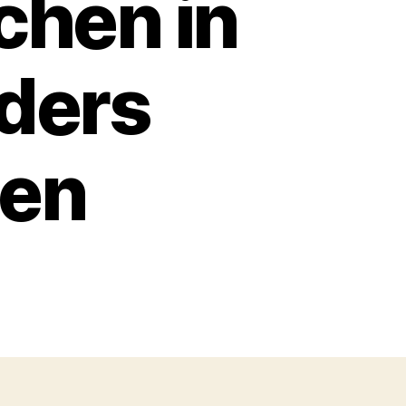
chen in
nders
gen