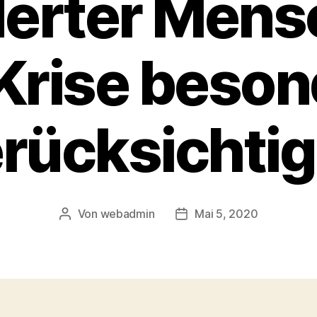
erter Mens
Krise beso
rücksichti
Von
webadmin
Mai 5, 2020
Beitragsautor
Beitragsdatum