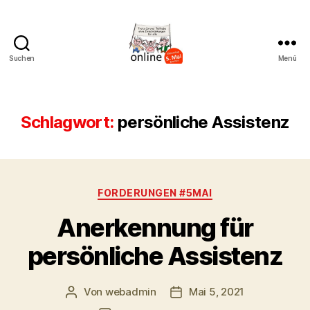
Suchen
Menü
AK
Bremer
Protest
Schlagwort:
persönliche Assistenz
Kategorien
FORDERUNGEN #5MAI
Anerkennung für
persönliche Assistenz
Von
webadmin
Mai 5, 2021
Beitragsautor
Beitragsdatum