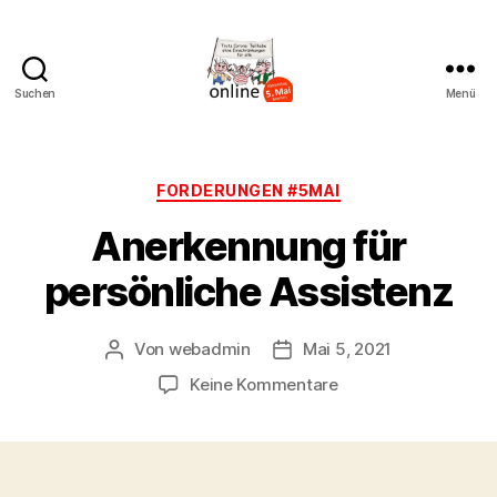
Suchen
Menü
AK
Bremer
Protest
Kategorien
FORDERUNGEN #5MAI
Anerkennung für
persönliche Assistenz
Von
webadmin
Mai 5, 2021
Beitragsautor
Beitragsdatum
zu
Keine Kommentare
Anerkennung
für
persönliche
Assistenz