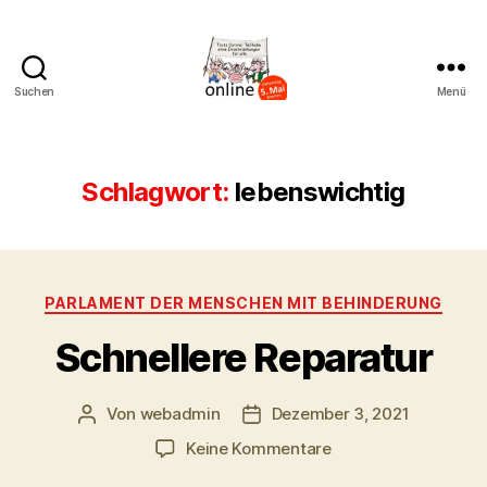
Suchen
Menü
AK
Bremer
Protest
Schlagwort:
lebenswichtig
Kategorien
PARLAMENT DER MENSCHEN MIT BEHINDERUNG
Schnellere Reparatur
Von
webadmin
Dezember 3, 2021
Beitragsautor
Beitragsdatum
zu
Keine Kommentare
Schnellere