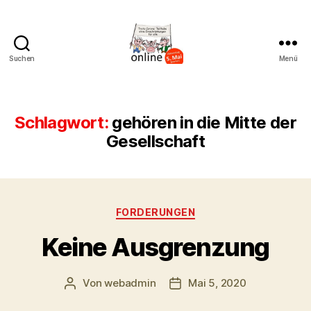
Suchen
Menü
AK
Bremer
Protest
Schlagwort:
gehören in die Mitte der
Gesellschaft
Kategorien
FORDERUNGEN
Keine Ausgrenzung
Von
webadmin
Mai 5, 2020
Beitragsautor
Beitragsdatum