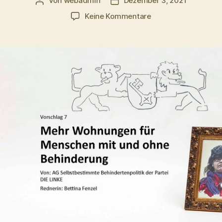
Von
webadmin
Dezember 3, 2021
Beitragsautor
Beitragsdatum
zu
Keine Kommentare
Mehr
Wohnungen
ohne
Barrieren