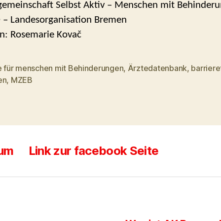
gemeinschaft Selbst Aktiv – Menschen mit Behinderu
 – Landesorganisation Bremen
n: Rosemarie Kovač
e für menschen mit Behinderungen
,
Ärztedatenbank
,
barriere
rter
en
,
MZEB
sum
Link zur facebook Seite