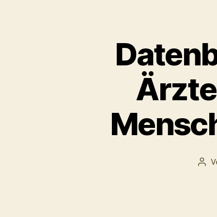
Datenb
Ärzte
Mensch
V
Beit