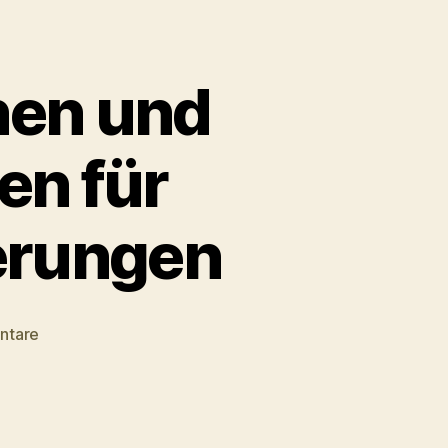
nen und
en für
erungen
zu
ntare
Datenbank
mit
Ärztinnen
und