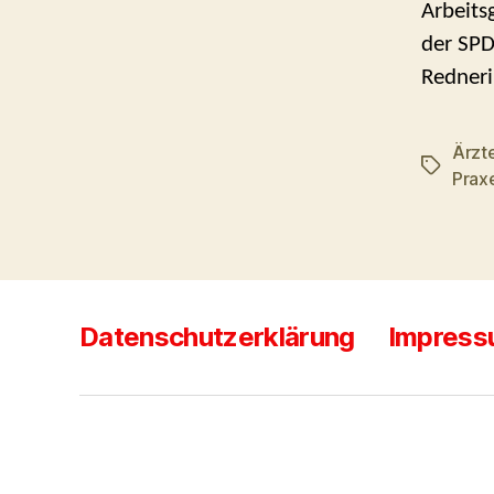
Arbeits
der SPD
Redneri
Ärzt
Schlagwö
Prax
Datenschutzerklärung
Impres