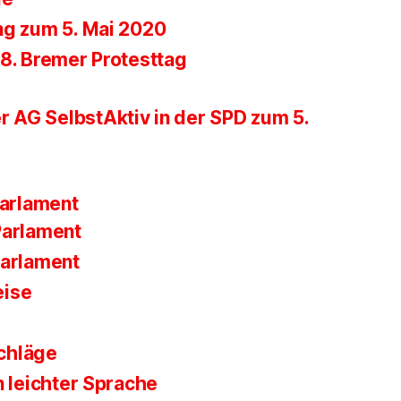
ng zum 5. Mai 2020
28. Bremer Protesttag
r AG SelbstAktiv in der SPD zum 5.
parlament
Parlament
Parlament
eise
chläge
n leichter Sprache