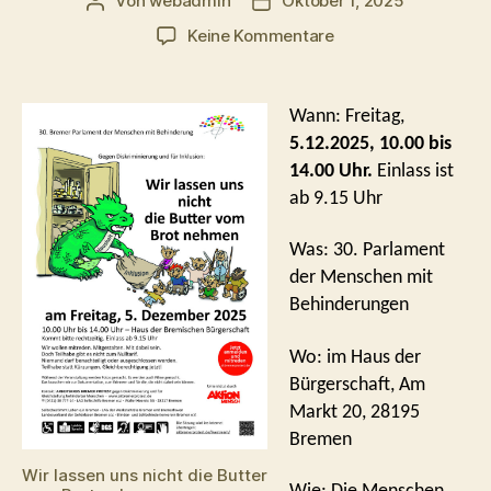
Von
webadmin
Oktober 1, 2025
Beitragsautor
Beitragsdatum
zu
Keine Kommentare
Am
5.12.
wieder
Wann: Freitag,
Parlament
5.12.2025, 10.00 bis
14.00 Uhr.
Einlass ist
ab 9.15 Uhr
Was: 30. Parlament
der Menschen mit
Behinderungen
Wo: im Haus der
Bürgerschaft, Am
Markt 20, 28195
Bremen
Wir lassen uns nicht die Butter