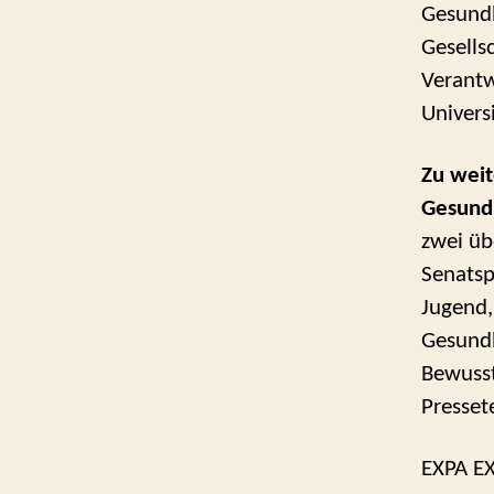
Gesundh
Gesells
Verantw
Univers
Zu wei
Gesund
zwei üb
Senatspr
Jugend,
Gesundh
Bewusst
Presset
EXPA EX