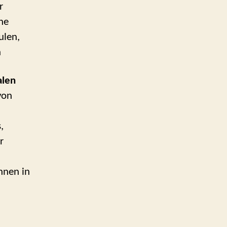
r
he
ulen,
n
alen
von
,
r
nnen in