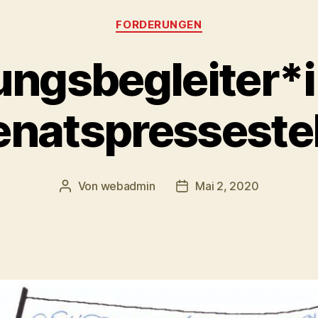
Kategorien
FORDERUNGEN
ngsbegleiter*i
enatspressestel
Von
webadmin
Mai 2, 2020
Beitragsautor
Beitragsdatum