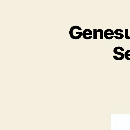
Genesu
S