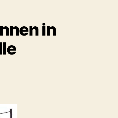
nnen in
le