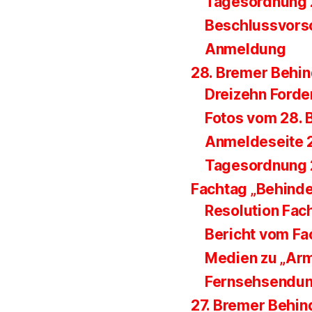
Tagesordnung 2
Beschlussvorsc
Anmeldung
28. Bremer Behi
Dreizehn Ford
Fotos vom 28. 
Anmeldeseite 
Tagesordnung 
Fachtag „Behind
Resolution Fac
Bericht vom Fa
Medien zu „Ar
Fernsehsendun
27. Bremer Behi