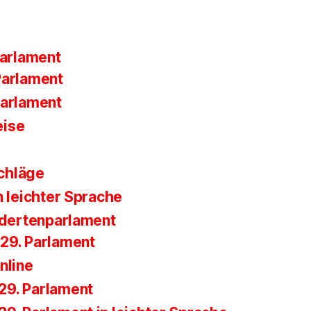
parlament
Parlament
Parlament
eise
chläge
n leichter Sprache
ndertenparlament
29. Parlament
nline
29. Parlament