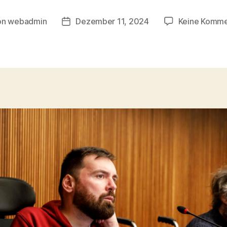
on
webadmin
Dezember 11, 2024
Keine Komme
ragsautor
Beitragsdatum