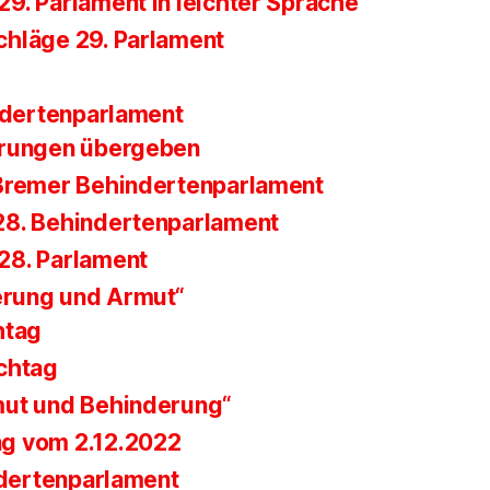
9. Parlament in leichter Sprache
hläge 29. Parlament
ndertenparlament
erungen übergeben
Bremer Behindertenparlament
28. Behindertenparlament
28. Parlament
erung und Armut“
htag
chtag
mut und Behinderung“
g vom 2.12.2022
ndertenparlament