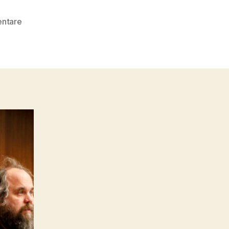
zu
ntare
parlament_2024-
342