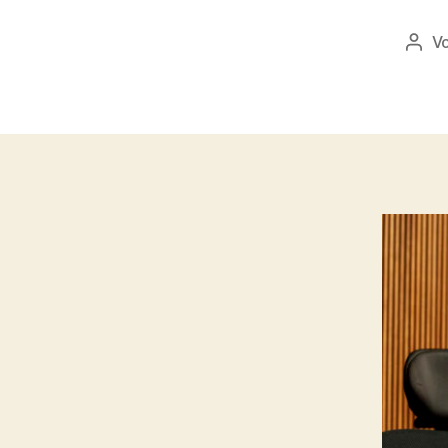
V
Beit