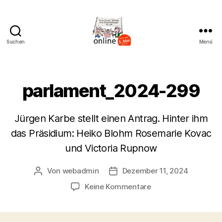
Suchen
Menü
AK
Bremer
Protest
parlament_2024-299
Jürgen Karbe stellt einen Antrag. Hinter ihm
das Präsidium: Heiko Blohm Rosemarie Kovac
und Victoria Rupnow
Von
webadmin
Dezember 11, 2024
Beitragsautor
Beitragsdatum
zu
Keine Kommentare
parlament_2024-
299