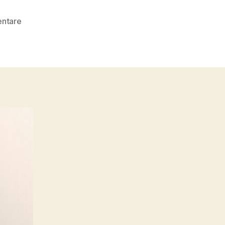
zu
ntare
parlament_2024-
241