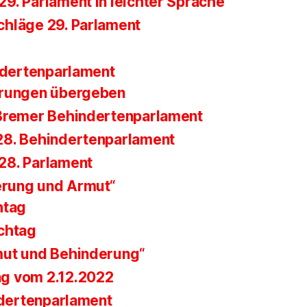
9. Parlament in leichter Sprache
hläge 29. Parlament
ndertenparlament
erungen übergeben
Bremer Behindertenparlament
28. Behindertenparlament
28. Parlament
erung und Armut“
htag
chtag
mut und Behinderung“
g vom 2.12.2022
ndertenparlament