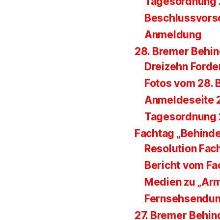
Tagesordnung 2
Beschlussvorsc
Anmeldung
28. Bremer Behi
Dreizehn Ford
Fotos vom 28. 
Anmeldeseite 
Tagesordnung 
Fachtag „Behind
Resolution Fac
Bericht vom Fa
Medien zu „Ar
Fernsehsendun
27. Bremer Behi