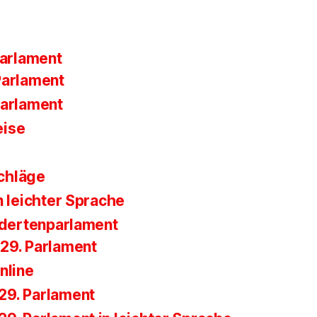
parlament
Parlament
Parlament
eise
chläge
n leichter Sprache
ndertenparlament
29. Parlament
nline
29. Parlament