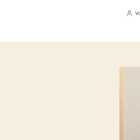
V
Beit