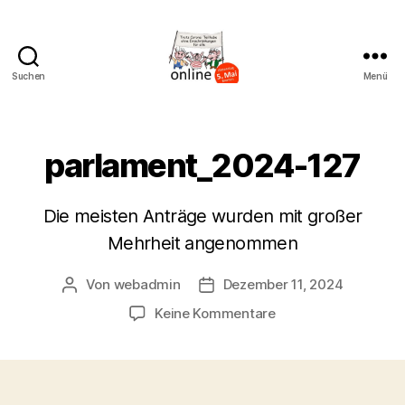
Suchen
Menü
AK
Bremer
Protest
parlament_2024-127
Die meisten Anträge wurden mit großer
Mehrheit angenommen
Von
webadmin
Dezember 11, 2024
Beitragsautor
Beitragsdatum
zu
Keine Kommentare
parlament_2024-
127