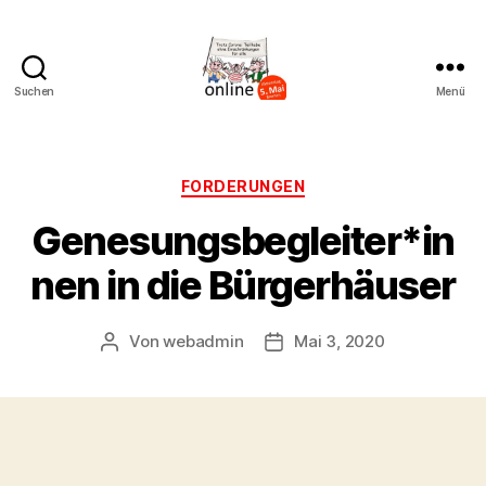
Suchen
Menü
AK
Bremer
Protest
Kategorien
FORDERUNGEN
Genesungsbegleiter*in
nen in die Bürgerhäuser
Von
webadmin
Mai 3, 2020
Beitragsautor
Beitragsdatum