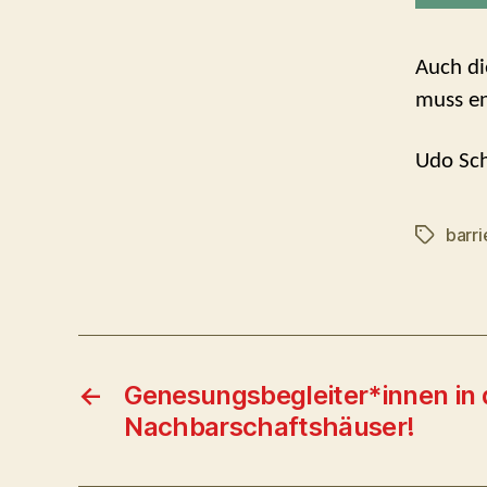
Auch di
muss en
Udo Sc
barri
Schlagwö
←
Genesungsbegleiter*innen in 
Nachbarschaftshäuser!