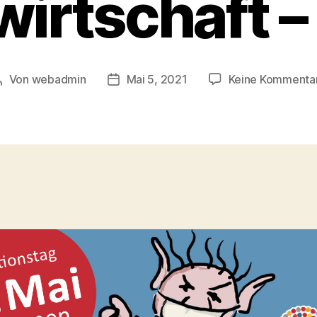
wirtschaft – 
Von
webadmin
Mai 5, 2021
Keine Kommenta
Beitragsautor
Beitragsdatum