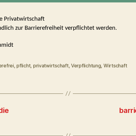
e Privatwirtschaft
dlich zur Barrierefreiheit verpflichtet werden.
hmidt
erefrei
,
pflicht
,
privatwirtschaft
,
Verpflichtung
,
Wirtschaft
rter
die
barr