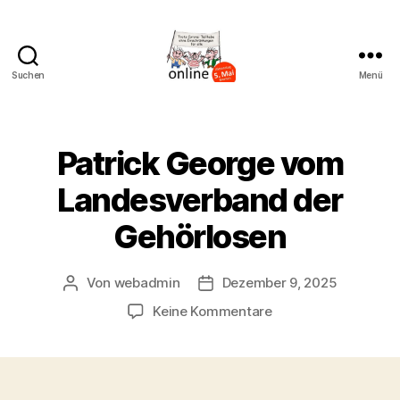
Suchen
Menü
AK
Bremer
Protest
Patrick George vom
Landesverband der
Gehörlosen
Von
webadmin
Dezember 9, 2025
Beitragsautor
Beitragsdatum
zu
Keine Kommentare
Patrick
George
vom
Landesverband